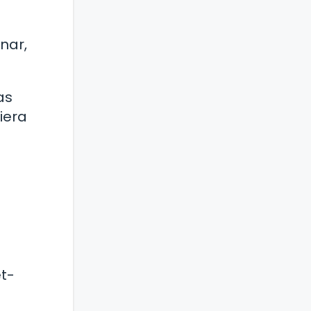
nar,
as
iera
t-