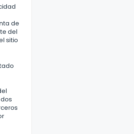
icidad
enta de
te del
l sitio
stado
del
ados
rceros
or