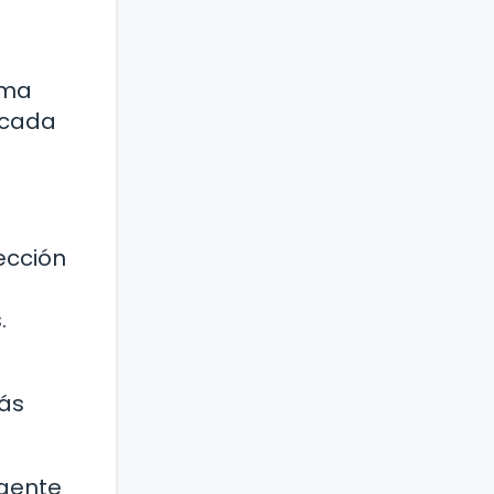
rma
 cada
ección
.
rás
igente