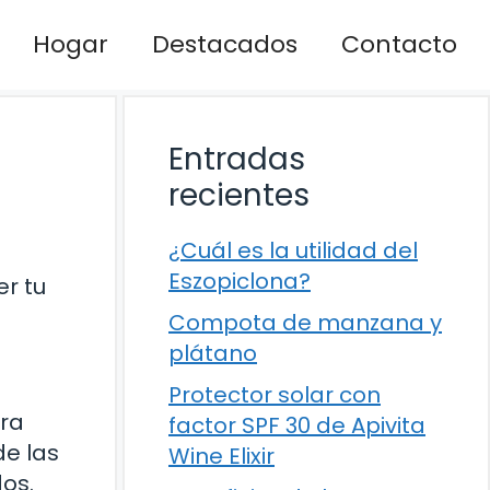
Hogar
Destacados
Contacto
Entradas
recientes
¿Cuál es la utilidad del
Eszopiclona?
er tu
Compota de manzana y
plátano
Protector solar con
ara
factor SPF 30 de Apivita
de las
Wine Elixir
dos.