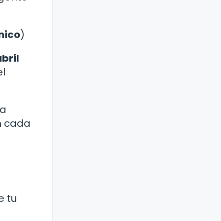
nico
)
bril
el
 a
n cada
e tu