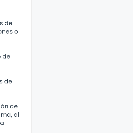
és de
iones o
o de
s de
ión de
oma, el
al