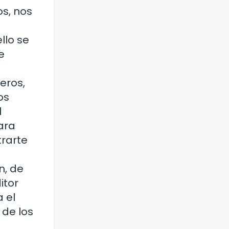
os, nos
llo se
e
eros,
os
l
ara
trarte
n, de
itor
 el
 de los