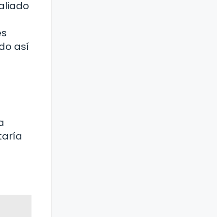
aliado
es
do así
a
taría