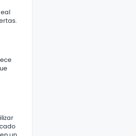
deal
ertas.
rece
que
lizar
icado
 en un