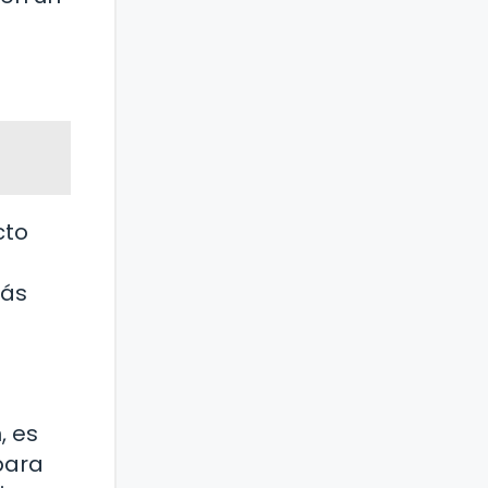
cto
tás
, es
para