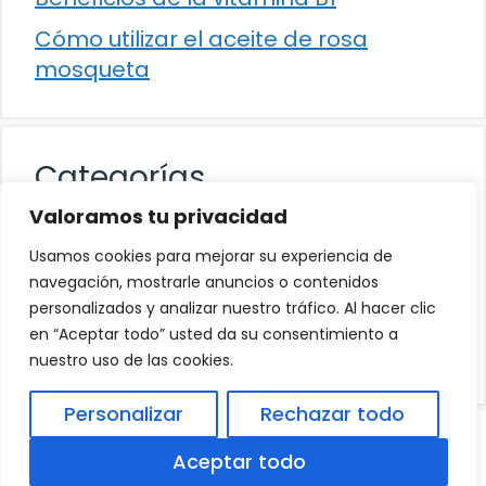
Cómo utilizar el aceite de rosa
mosqueta
Categorías
Valoramos tu privacidad
Alimentación
Usamos cookies para mejorar su experiencia de
Destacados
navegación, mostrarle anuncios o contenidos
personalizados y analizar nuestro tráfico. Al hacer clic
Hogar
en “Aceptar todo” usted da su consentimiento a
Salud
nuestro uso de las cookies.
Personalizar
Rechazar todo
© 2026
Política de Privacidad
.
|
Aviso Legal
|
Aceptar todo
Política de Cookies