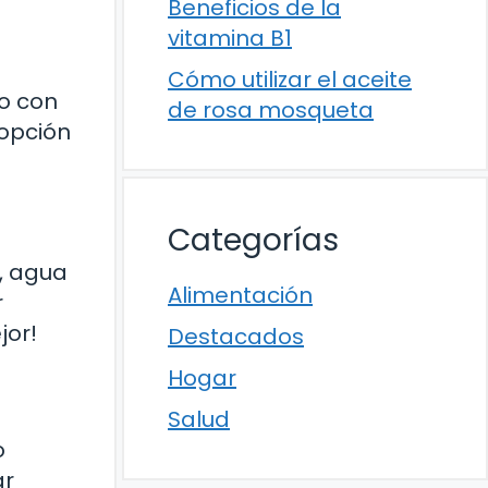
Beneficios de la
vitamina B1
Cómo utilizar el aceite
o con
de rosa mosqueta
 opción
Categorías
, agua
Alimentación
r
jor!
Destacados
Hogar
Salud
o
ar