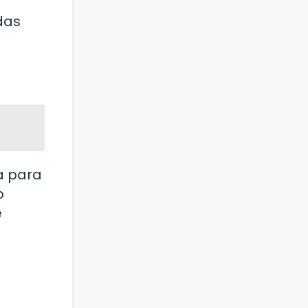
das
a para
o
e