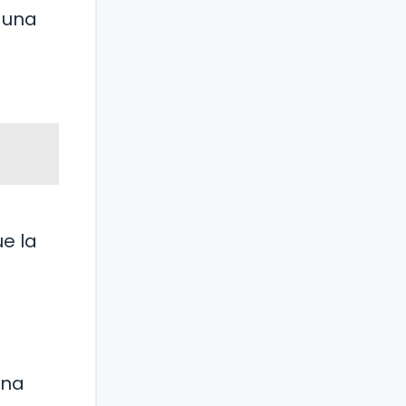
s una
ue la
una