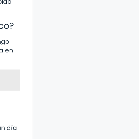
bida
sco?
ngo
a en
un día