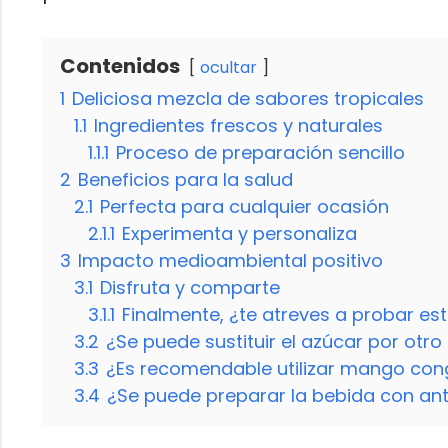
Contenidos
ocultar
1
Deliciosa mezcla de sabores tropicales
1.1
Ingredientes frescos y naturales
1.1.1
Proceso de preparación sencillo
2
Beneficios para la salud
2.1
Perfecta para cualquier ocasión
2.1.1
Experimenta y personaliza
3
Impacto medioambiental positivo
3.1
Disfruta y comparte
3.1.1
Finalmente, ¿te atreves a probar es
3.2
¿Se puede sustituir el azúcar por otro
3.3
¿Es recomendable utilizar mango con
3.4
¿Se puede preparar la bebida con ante