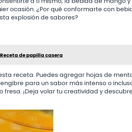
nsentirte a ti mismo, la bebida de mango y
uier ocasión. ¿Por qué conformarte con bebi
sta explosión de sabores?
 Receta de papilla casera
esta receta. Puedes agregar hojas de ment
jengibre para un sabor más intenso o inclus
 fresa. ¡Deja volar tu creatividad y descubr