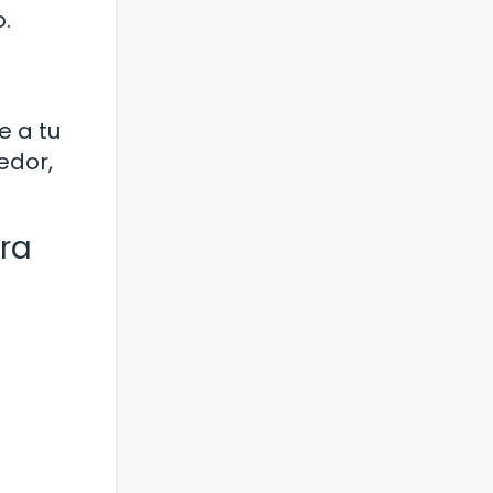
.
e a tu
edor,
ra