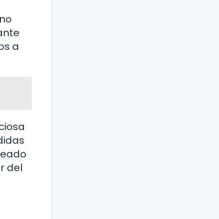
 no
ante
os a
ciosa
didas
nceado
r del