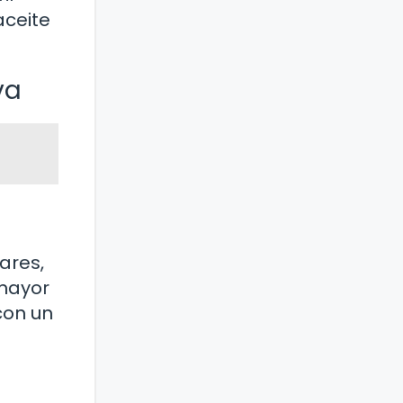
aceite
va
ares,
 mayor
con un