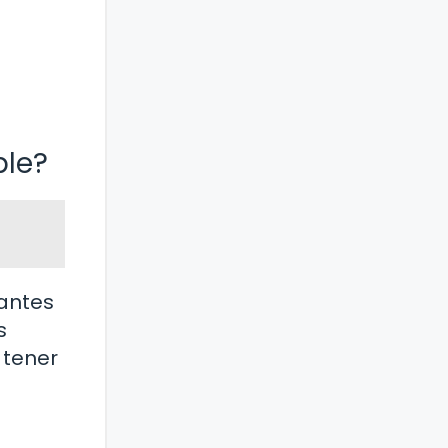
ble?
 antes
s
 tener