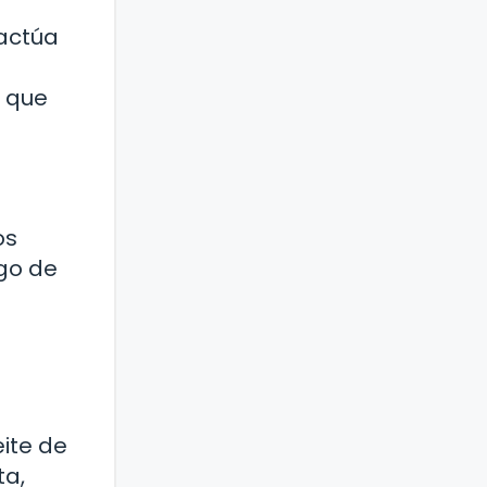
 actúa
o que
os
sgo de
ite de
ta,