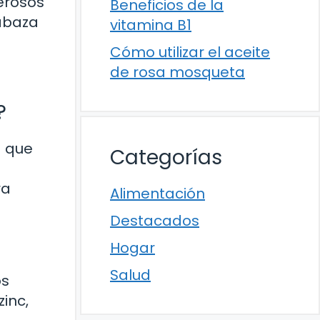
erosos
Beneficios de la
labaza
vitamina B1
Cómo utilizar el aceite
de rosa mosqueta
?
a que
Categorías
ra
Alimentación
Destacados
Hogar
Salud
os
inc,