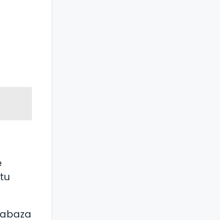
e
tu
alabaza