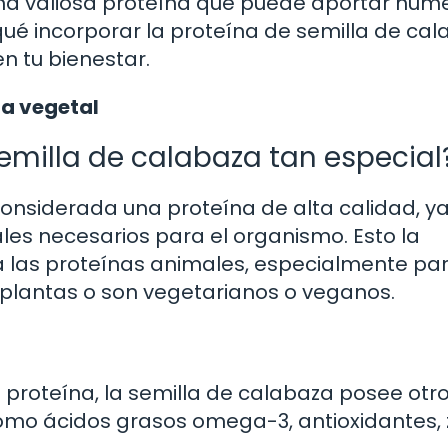
na valiosa proteína que puede aportar num
qué incorporar la proteína de semilla de ca
n tu bienestar.
na vegetal
emilla de calabaza tan especial
considerada una proteína de alta calidad, y
les necesarios para el organismo. Esto la
 a las proteínas animales, especialmente pa
plantas o son vegetarianos o veganos.
proteína, la semilla de calabaza posee otr
como ácidos grasos omega-3, antioxidantes, z