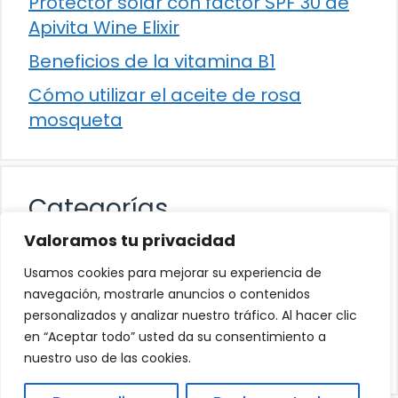
Protector solar con factor SPF 30 de
Apivita Wine Elixir
Beneficios de la vitamina B1
Cómo utilizar el aceite de rosa
mosqueta
Categorías
Valoramos tu privacidad
Alimentación
Usamos cookies para mejorar su experiencia de
Destacados
navegación, mostrarle anuncios o contenidos
personalizados y analizar nuestro tráfico. Al hacer clic
Hogar
en “Aceptar todo” usted da su consentimiento a
Salud
nuestro uso de las cookies.