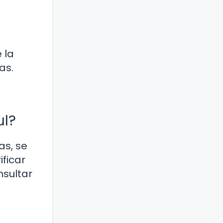
 la
as.
ul?
as, se
ficar
nsultar