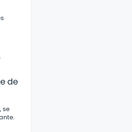
os
e
te de
, se
ante.