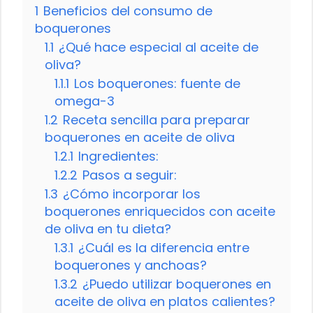
1
Beneficios del consumo de
boquerones
1.1
¿Qué hace especial al aceite de
oliva?
1.1.1
Los boquerones: fuente de
omega-3
1.2
Receta sencilla para preparar
boquerones en aceite de oliva
1.2.1
Ingredientes:
1.2.2
Pasos a seguir:
1.3
¿Cómo incorporar los
boquerones enriquecidos con aceite
de oliva en tu dieta?
1.3.1
¿Cuál es la diferencia entre
boquerones y anchoas?
1.3.2
¿Puedo utilizar boquerones en
aceite de oliva en platos calientes?