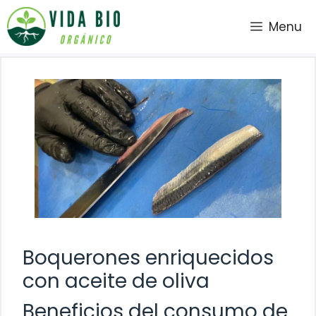
Saltar
Menu
al
contenido
Boquerones enriquecidos
con aceite de oliva
Beneficios del consumo de