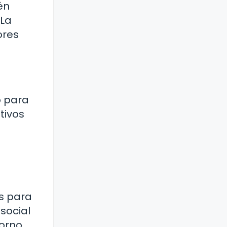
én
 La
ores
o para
tivos
es para
social
torno