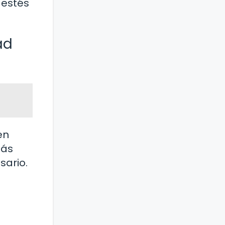
 estés
ad
en
más
sario.