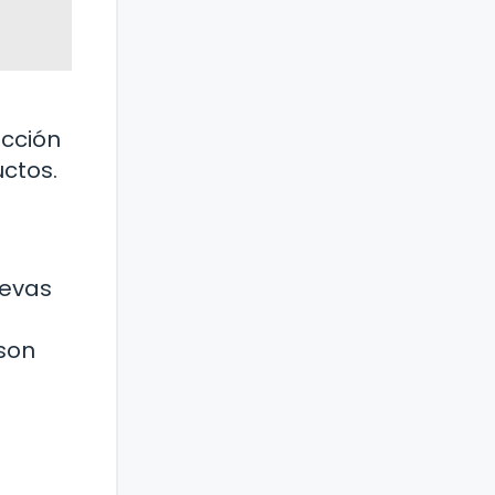
ección
ctos.
uevas
 son