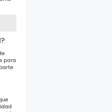
l?
de
s para
mparte
 que
lidad