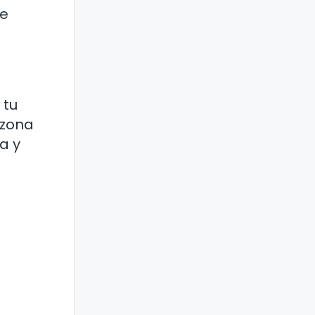
te
 tu
 zona
a y