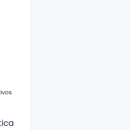
tivos
tica