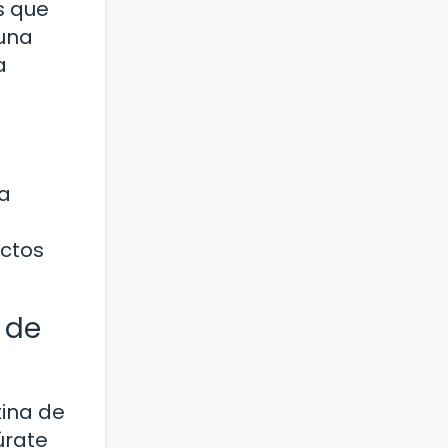
s que
 una
a
 a
ectos
 de
tina de
úrate