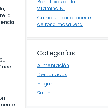
Beneficios de la
vitamina B1
lo,
rella
Cómo utilizar el aceite
iencia
de rosa mosqueta
Categorías
 Su
Alimentación
uínea
Destacados
Hogar
Salud
ión
ponente