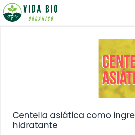
Saltar
al
contenido
Centella asiática como ingr
hidratante