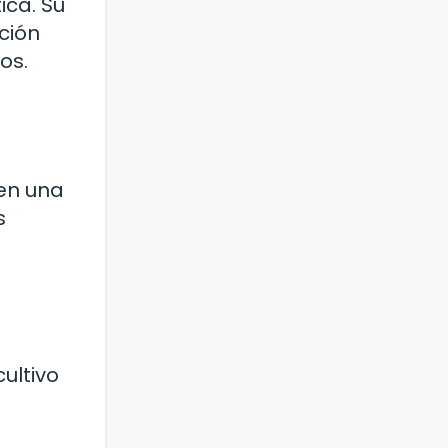
ica. Su
ción
os.
en una
s
ultivo