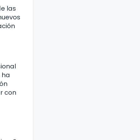
de las
 nuevos
ación
ional
o ha
ión
r con