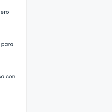
sero
o para
ca con