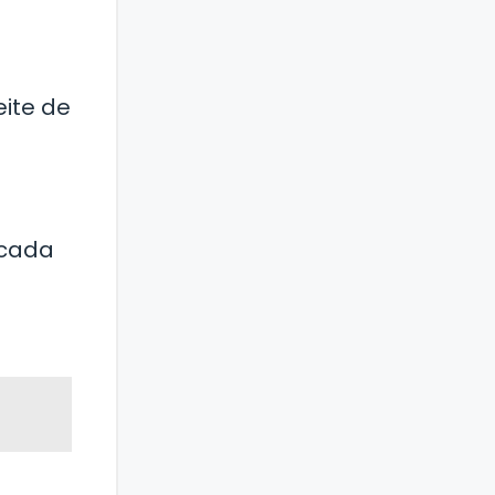
eite de
 cada