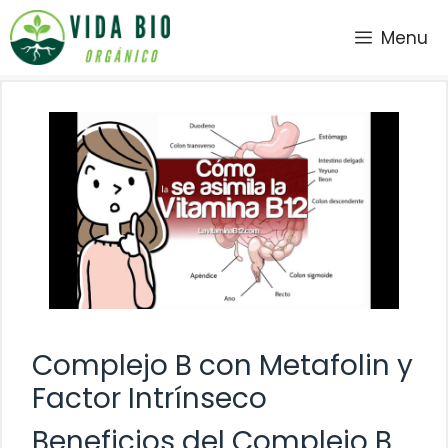
Saltar
Menu
al
contenido
Complejo B con Metafolin y
Factor Intrínseco
Beneficios del Complejo B