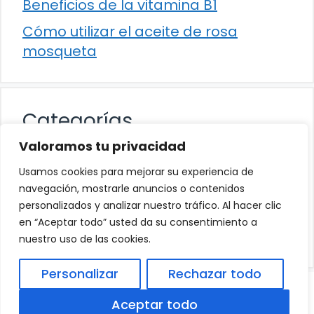
Beneficios de la vitamina B1
Cómo utilizar el aceite de rosa
mosqueta
Categorías
Valoramos tu privacidad
Alimentación
Usamos cookies para mejorar su experiencia de
Destacados
navegación, mostrarle anuncios o contenidos
personalizados y analizar nuestro tráfico. Al hacer clic
Hogar
en “Aceptar todo” usted da su consentimiento a
Salud
nuestro uso de las cookies.
Personalizar
Rechazar todo
© 2026
Política de Privacidad
.
|
Aviso Legal
|
Aceptar todo
Política de Cookies