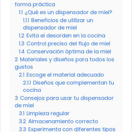
forma práctica
1.1
¿Qué es un dispensador de miel?
1.1.1
Beneficios de utilizar un
dispensador de miel
1.2
Evita el desorden en la cocina
1.3
Control preciso del flujo de miel
1.4
Conservación óptima de la miel
2
Materiales y diseños para todos los
gustos
2.1
Escoge el material adecuado
2.1.1
Diseños que complementan tu
cocina
3
Consejos para usar tu dispensador
de miel
3.1
Limpieza regular
3.2
Almacenamiento correcto
3.3
Experimenta con diferentes tipos