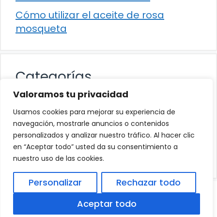
Cómo utilizar el aceite de rosa
mosqueta
Categorías
Valoramos tu privacidad
Alimentación
Usamos cookies para mejorar su experiencia de
Destacados
navegación, mostrarle anuncios o contenidos
personalizados y analizar nuestro tráfico. Al hacer clic
Hogar
en “Aceptar todo” usted da su consentimiento a
Salud
nuestro uso de las cookies.
Personalizar
Rechazar todo
© 2026
Política de Privacidad
.
|
Aviso Legal
|
Aceptar todo
Política de Cookies