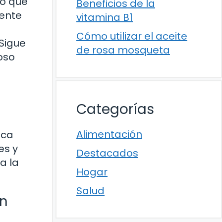
no que
Beneficios de la
iente
vitamina B1
Cómo utilizar el aceite
Sigue
de rosa mosqueta
oso
Categorías
Alimentación
ica
es y
Destacados
a la
Hogar
Salud
en