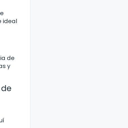
te
 ideal
ia de
as y
 de
uí