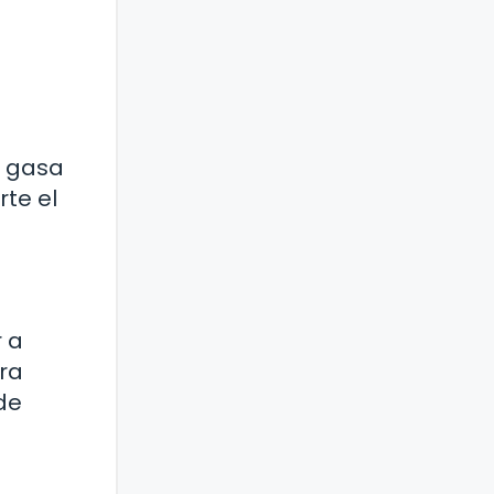
a gasa
rte el
 a
ara
 de