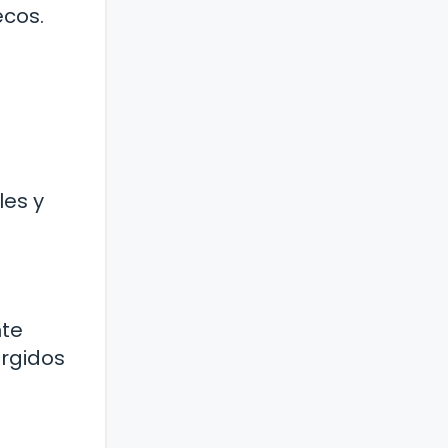
ecos.
les y
nte
ergidos