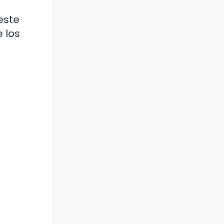
este
 los