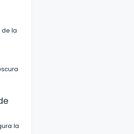
 de la
escura
de
gura la