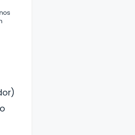
unos
n
dor)
ro