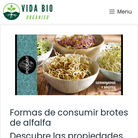
Saltar
Menu
al
contenido
Formas de consumir brotes
de alfalfa
Descubre las propiedades