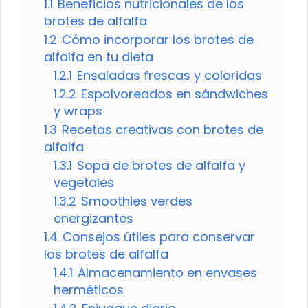
1.1
Beneficios nutricionales de los
brotes de alfalfa
1.2
Cómo incorporar los brotes de
alfalfa en tu dieta
1.2.1
Ensaladas frescas y coloridas
1.2.2
Espolvoreados en sándwiches
y wraps
1.3
Recetas creativas con brotes de
alfalfa
1.3.1
Sopa de brotes de alfalfa y
vegetales
1.3.2
Smoothies verdes
energizantes
1.4
Consejos útiles para conservar
los brotes de alfalfa
1.4.1
Almacenamiento en envases
herméticos