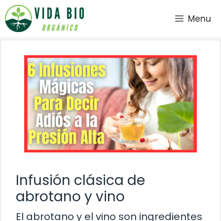
Saltar
Menu
al
contenido
Infusión clásica de
abrotano y vino
El abrotano y el vino son ingredientes