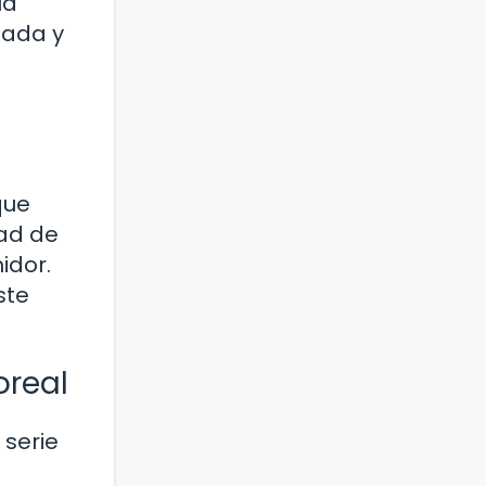
la
tada y
que
dad de
idor.
ste
oreal
serie