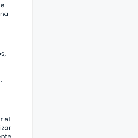
de
ina
s,
.
 el
izar
ente