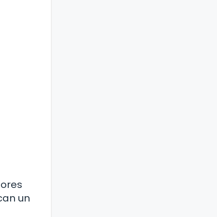
dores
can un