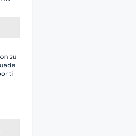
Con su
puede
or ti
a