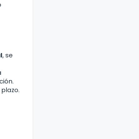
o
l
, se
a
ción.
 plazo.