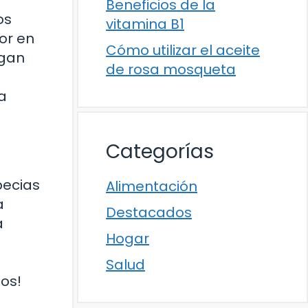
Beneficios de la
os
vitamina B1
or en
Cómo utilizar el aceite
agan
de rosa mosqueta
a
Categorías
pecias
Alimentación
a
Destacados
a
Hogar
Salud
os!