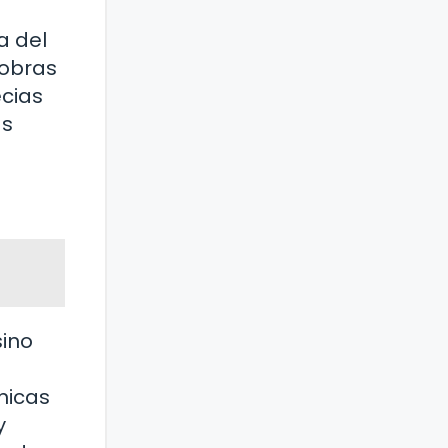
a del
 obras
ecias
as
sino
nicas
y