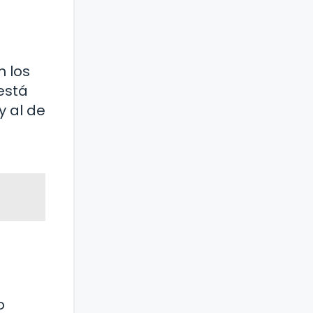
n los
está
y al de
o