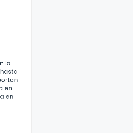
n la
o hasta
portan
a en
da en