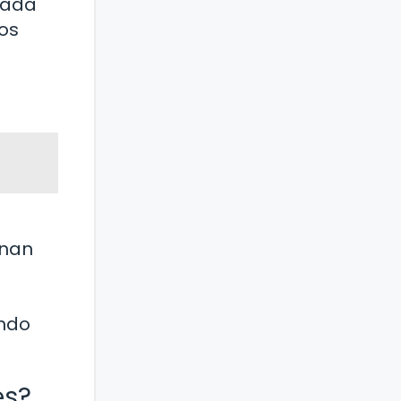
cada
os
inan
undo
es?