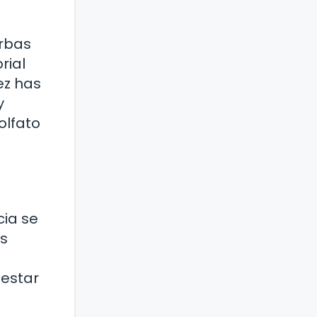
erbas
rial
ez has
y
olfato
cia se
os
 estar