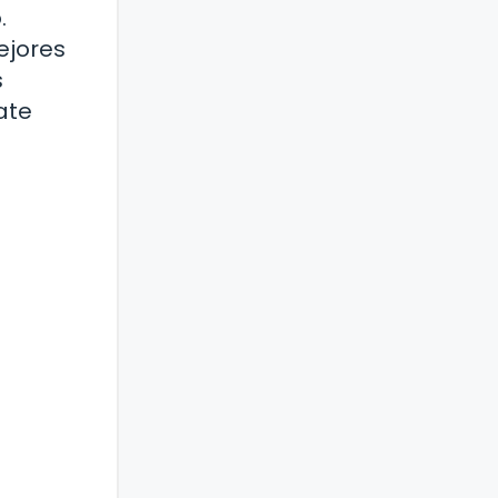
.
ejores
s
ate