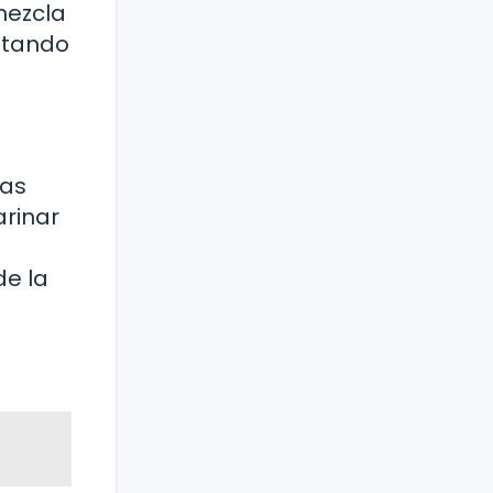
mezcla
ltando
ras
arinar
de la