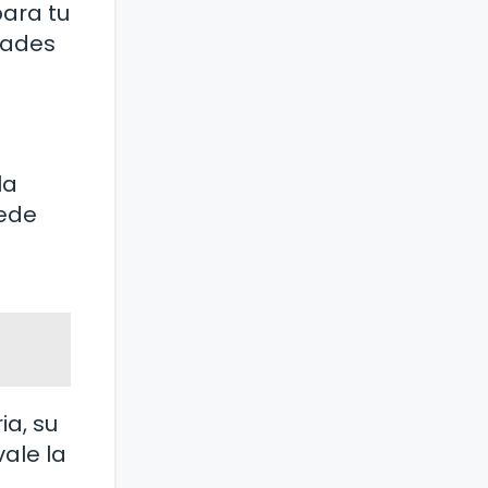
ara tu
dades
la
uede
ia, su
vale la