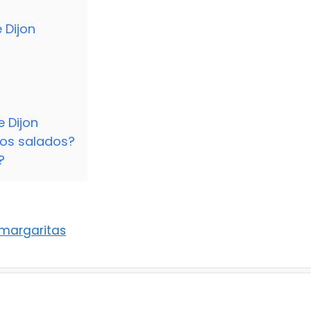
 Dijon
e Dijon
tos salados?
?
 margaritas