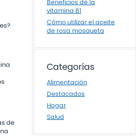
Beneficios de la
vitamina B1
Cómo utilizar el aceite
des?
de rosa mosqueta
cina
Categorías
os
Alimentación
Destacados
Hogar
Salud
as de
una