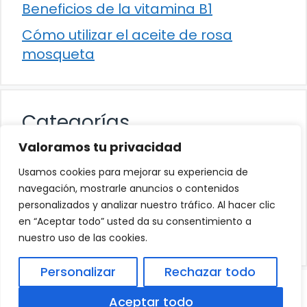
Beneficios de la vitamina B1
Cómo utilizar el aceite de rosa
mosqueta
Categorías
Valoramos tu privacidad
Alimentación
Usamos cookies para mejorar su experiencia de
Destacados
navegación, mostrarle anuncios o contenidos
personalizados y analizar nuestro tráfico. Al hacer clic
Hogar
en “Aceptar todo” usted da su consentimiento a
Salud
nuestro uso de las cookies.
Personalizar
Rechazar todo
© 2026
Política de Privacidad
.
|
Aviso Legal
|
Aceptar todo