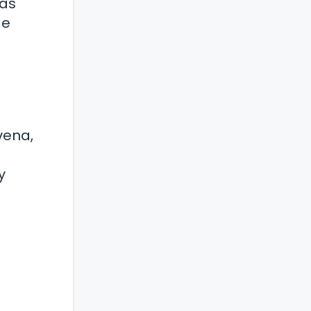
las
de
vena,
y