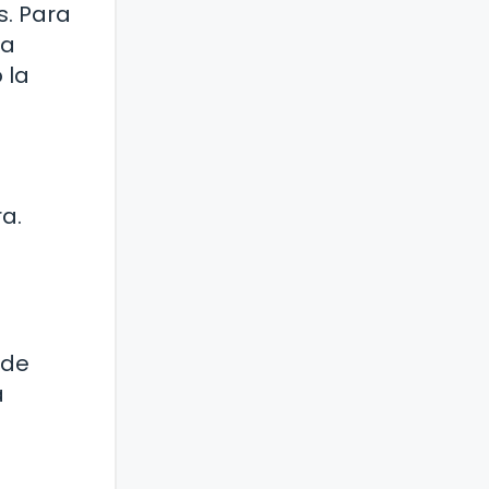
s. Para
ua
 la
a.
 de
a