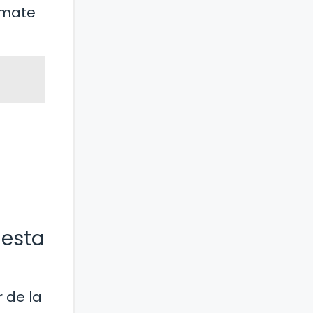
ímate
 esta
r de la