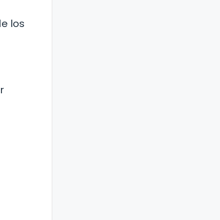
de los
r