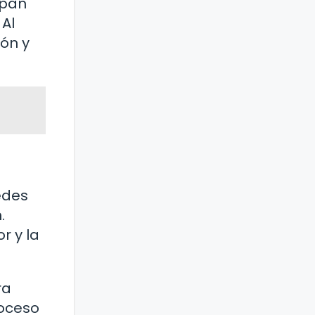
 pan
Al
ión y
edes
.
r y la
ra
roceso