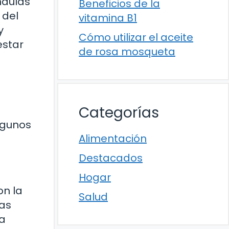
ndulas
Beneficios de la
 del
vitamina B1
y
Cómo utilizar el aceite
estar
de rosa mosqueta
Categorías
Algunos
Alimentación
Destacados
Hogar
on la
Salud
tas
la