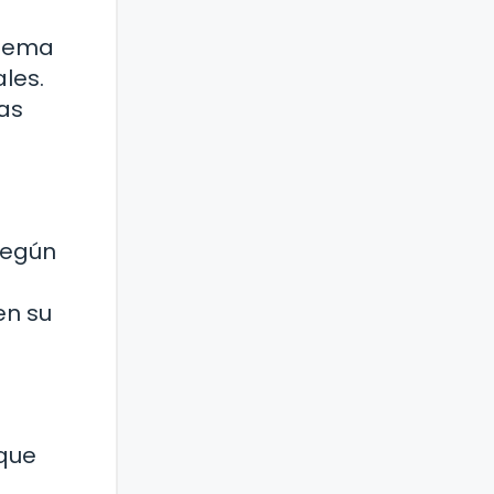
stema
les.
as
según
en su
 que