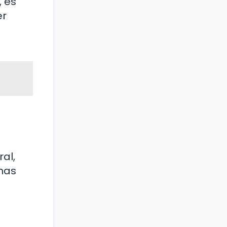
 es
er
al,
nas