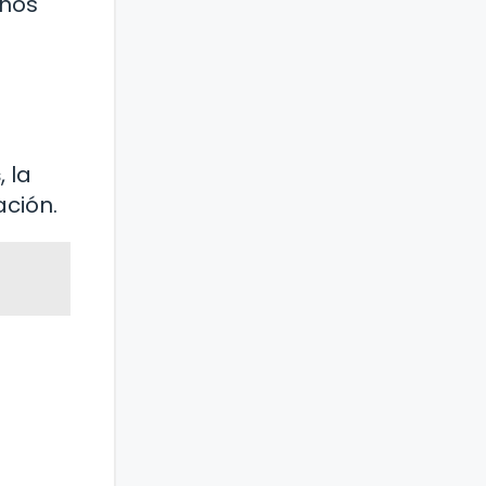
unos
s
, la
ación.