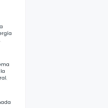
ja
ergía
.
tema
 la
al.
onada