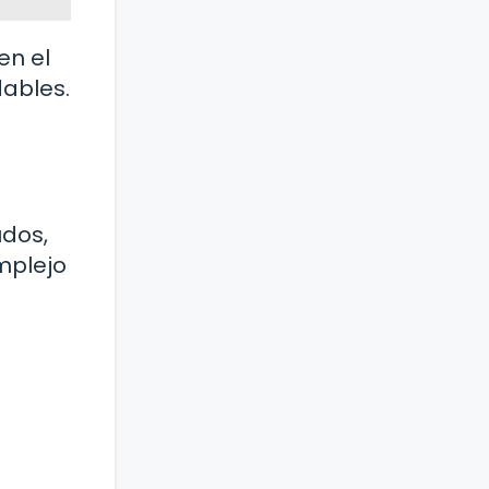
en el
dables.
udos,
mplejo