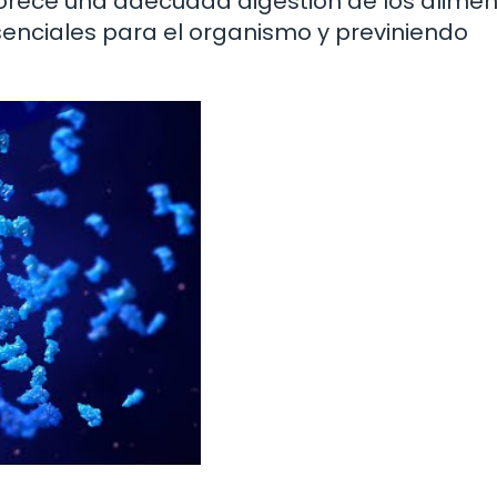
orece una adecuada digestión de los alimen
esenciales para el organismo y previniendo