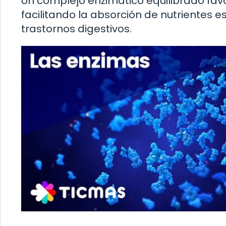
Un complejo enzimático equilibrado fav
facilitando la absorción de nutrientes 
trastornos digestivos.