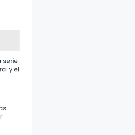
 serie
al y el
as
r