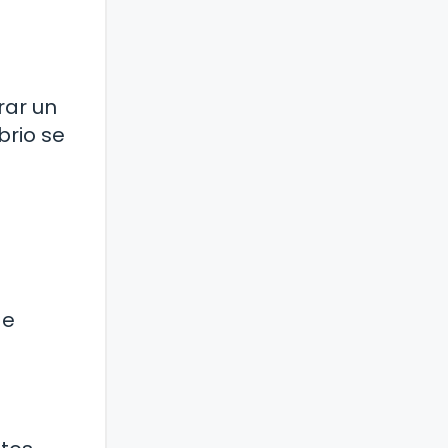
rar un
brio se
de