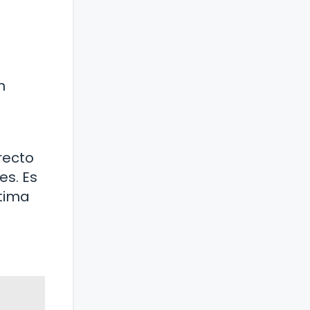
n
recto
s. Es
ptima