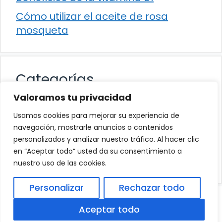
Cómo utilizar el aceite de rosa
mosqueta
Categorías
Valoramos tu privacidad
Alimentación
Usamos cookies para mejorar su experiencia de
Destacados
navegación, mostrarle anuncios o contenidos
personalizados y analizar nuestro tráfico. Al hacer clic
Hogar
en “Aceptar todo” usted da su consentimiento a
Salud
nuestro uso de las cookies.
Personalizar
Rechazar todo
© 2026
Política de Privacidad
.
|
Aviso Legal
|
Aceptar todo
Política de Cookies