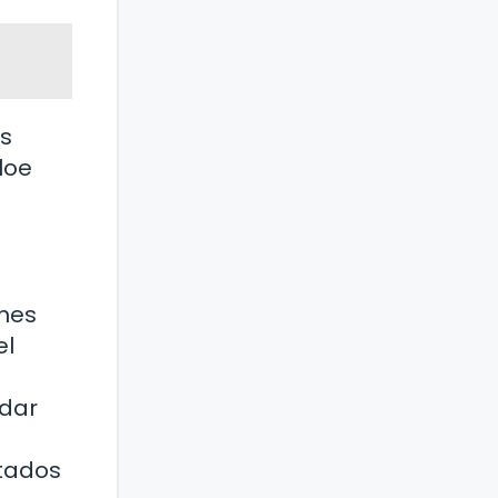
es
loe
enes
el
rdar
ltados