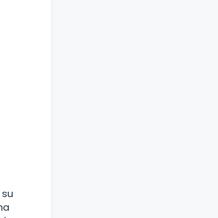
 su
na