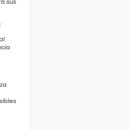
rá sus
a
al
ncia
nza
sibles