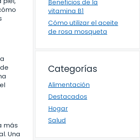
piel,
Beneficios de la
 cómo
vitamina B1
s
Cómo utilizar el aceite
de rosa mosqueta
na
Categorías
 de
ma
Alimentación
el
Destacados
Hogar
Salud
ra más
al. Una