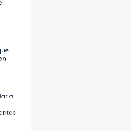
e
que
den
dar a
mentos