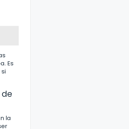
as
a. Es
si
 de
n la
ser