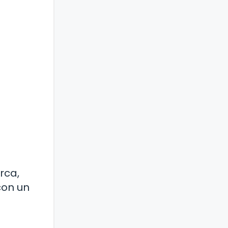
rca,
con un