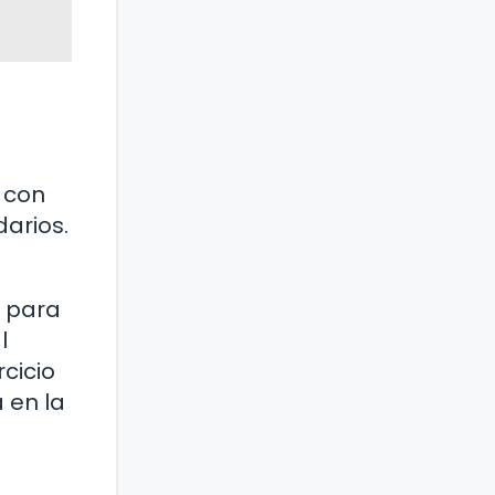
 con
arios.
l para
l
cicio
 en la