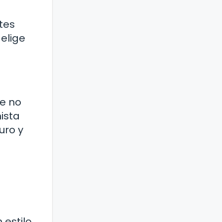
tes
 elige
de no
ista
uro y
 estilo