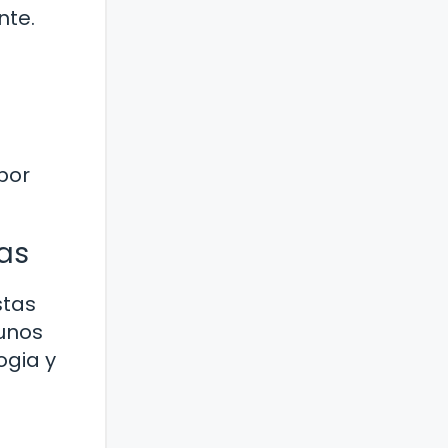
nte.
e
por
as
stas
gunos
ogia y