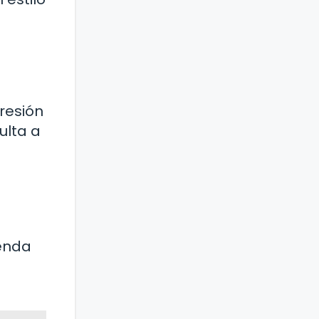
resión
ulta a
ienda
a