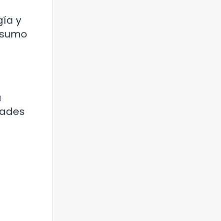
gía y
nsumo
a
dades