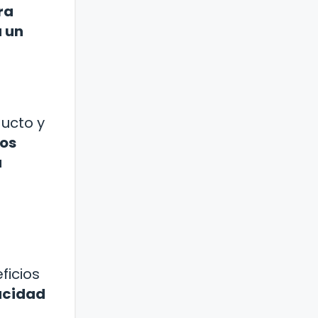
ra
a un
ducto y
vos
u
ficios
acidad