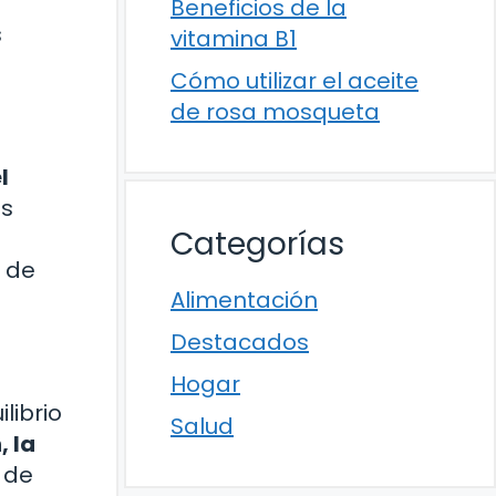
Beneficios de la
s
vitamina B1
Cómo utilizar el aceite
de rosa mosqueta
l
es
Categorías
s de
Alimentación
Destacados
Hogar
librio
Salud
, la
o de