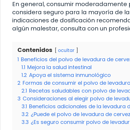
En general, consumir moderadamente p
considera seguro para la mayoría de las
indicaciones de dosificación recomenda
algún malestar, consulta con un profesio
Contenidos
ocultar
1
Beneficios del polvo de levadura de cerv
1.1
Mejora la salud intestinal
1.2
Apoya el sistema inmunológico
2
Formas de consumir el polvo de levadur
2.1
Recetas saludables con polvo de leva
3
Consideraciones al elegir polvo de levad
3.1
Beneficios adicionales de la levadura 
3.2
¿Puede el polvo de levadura de cerveza
3.3
¿Es seguro consumir polvo de levadur