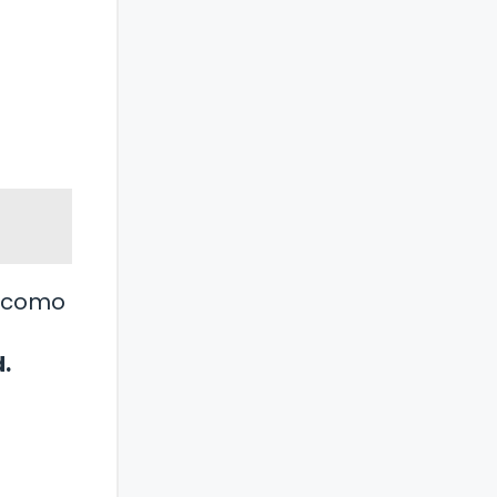
e como
.