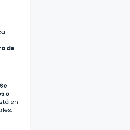
za
ra de
Se
s o
stá en
ales.