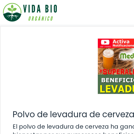
Saltar
al
contenido
Polvo de levadura de cervez
El polvo de levadura de cerveza ha gana