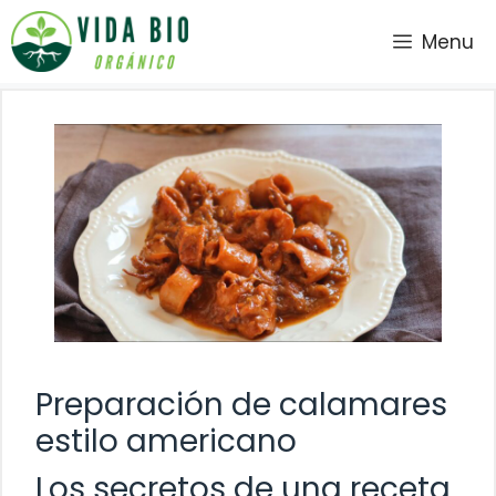
Saltar
Menu
al
contenido
Preparación de calamares
estilo americano
Los secretos de una receta