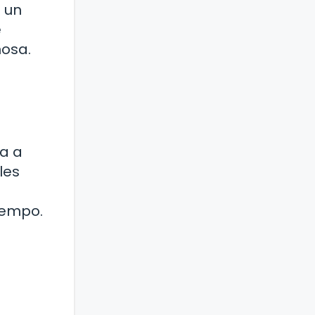
 un
e
nosa.
da a
les
iempo.