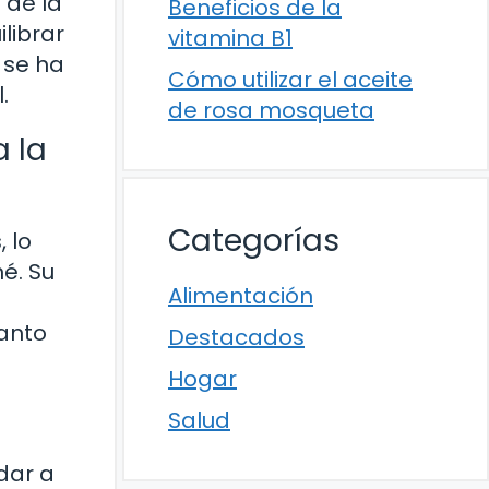
 de la
Beneficios de la
librar
vitamina B1
 se ha
Cómo utilizar el aceite
.
de rosa mosqueta
a la
Categorías
 lo
é. Su
Alimentación
tanto
Destacados
Hogar
Salud
dar a