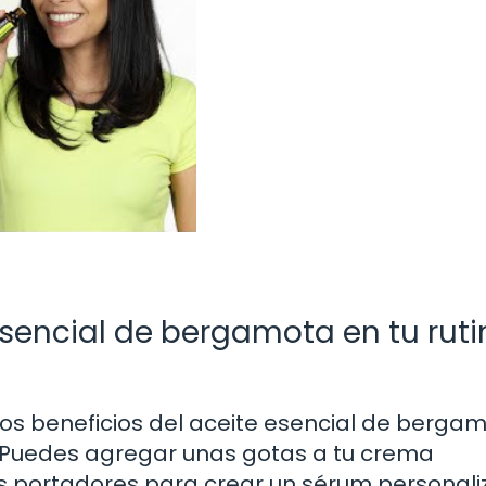
sencial de bergamota en tu rut
 los beneficios del aceite esencial de berga
el. Puedes agregar unas gotas a tu crema
es portadores para crear un sérum personali