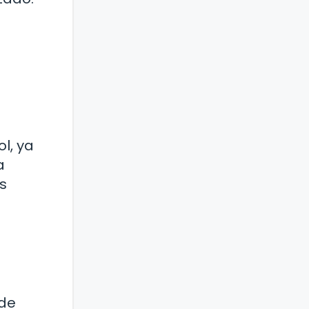
ol, ya
a
s
 de