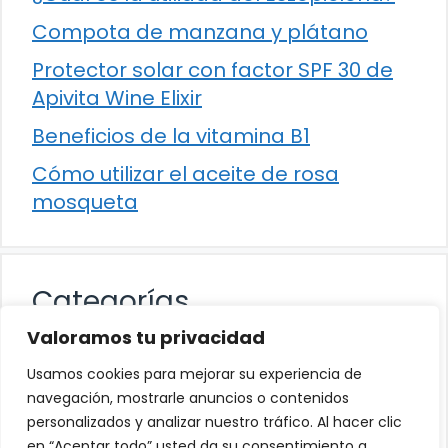
Compota de manzana y plátano
Protector solar con factor SPF 30 de
Apivita Wine Elixir
Beneficios de la vitamina B1
Cómo utilizar el aceite de rosa
mosqueta
Categorías
Valoramos tu privacidad
Alimentación
Usamos cookies para mejorar su experiencia de
Destacados
navegación, mostrarle anuncios o contenidos
personalizados y analizar nuestro tráfico. Al hacer clic
Hogar
en “Aceptar todo” usted da su consentimiento a