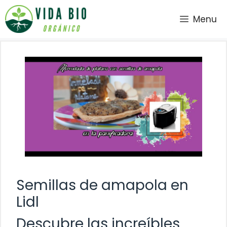
Saltar
Menu
al
contenido
Semillas de amapola en
Lidl
Descubre las increíbles