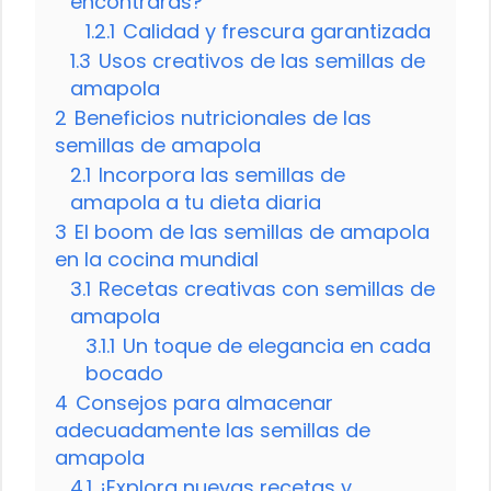
encontrarás?
1.2.1
Calidad y frescura garantizada
1.3
Usos creativos de las semillas de
amapola
2
Beneficios nutricionales de las
semillas de amapola
2.1
Incorpora las semillas de
amapola a tu dieta diaria
3
El boom de las semillas de amapola
en la cocina mundial
3.1
Recetas creativas con semillas de
amapola
3.1.1
Un toque de elegancia en cada
bocado
4
Consejos para almacenar
adecuadamente las semillas de
amapola
4.1
¡Explora nuevas recetas y