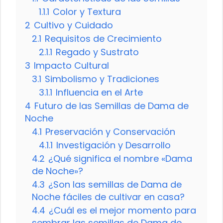
1.1.1
Color y Textura
2
Cultivo y Cuidado
2.1
Requisitos de Crecimiento
2.1.1
Regado y Sustrato
3
Impacto Cultural
3.1
Simbolismo y Tradiciones
3.1.1
Influencia en el Arte
4
Futuro de las Semillas de Dama de
Noche
4.1
Preservación y Conservación
4.1.1
Investigación y Desarrollo
4.2
¿Qué significa el nombre «Dama
de Noche»?
4.3
¿Son las semillas de Dama de
Noche fáciles de cultivar en casa?
4.4
¿Cuál es el mejor momento para
sembrar las semillas de Dama de