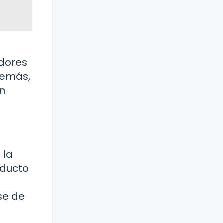
adores
demás,
ón
 la
oducto
se de