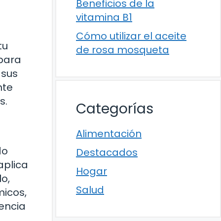
Beneficios de la
vitamina B1
Cómo utilizar el aceite
tu
de rosa mosqueta
 para
 sus
nte
s.
Categorías
Alimentación
do
Destacados
aplica
Hogar
o,
Salud
micos,
iencia