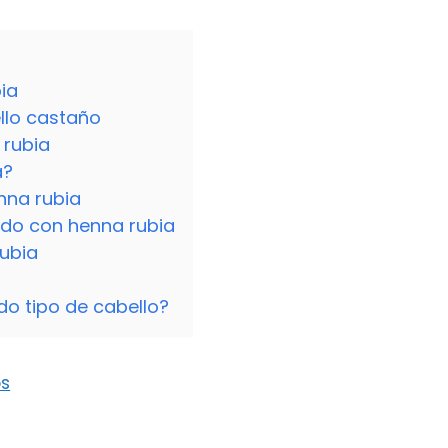
ia
llo castaño
 rubia
a?
nna rubia
ido con henna rubia
rubia
o tipo de cabello?
os