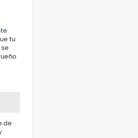
nte
ue tu
 se
queño
e de
y