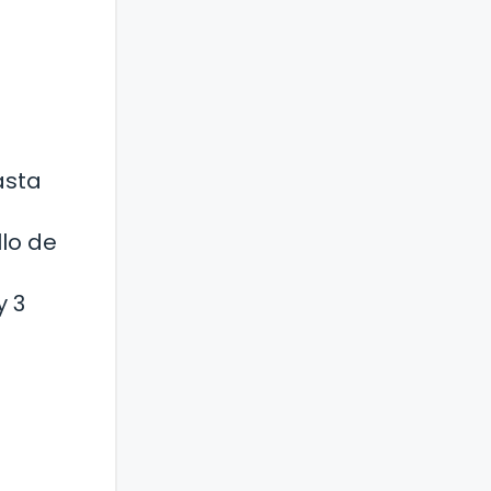
e
asta
lo de
y 3