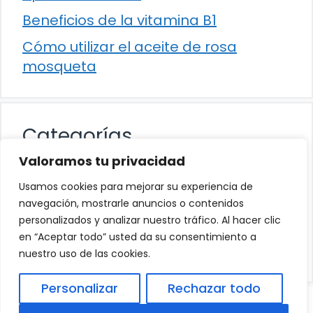
Beneficios de la vitamina B1
Cómo utilizar el aceite de rosa
mosqueta
Categorías
Valoramos tu privacidad
Alimentación
Usamos cookies para mejorar su experiencia de
Destacados
navegación, mostrarle anuncios o contenidos
personalizados y analizar nuestro tráfico. Al hacer clic
Hogar
en “Aceptar todo” usted da su consentimiento a
Salud
nuestro uso de las cookies.
Personalizar
Rechazar todo
© 2026
Política de Privacidad
.
|
Aviso Legal
|