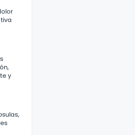
dolor
tiva
es
ón,
te y
psulas,
 es