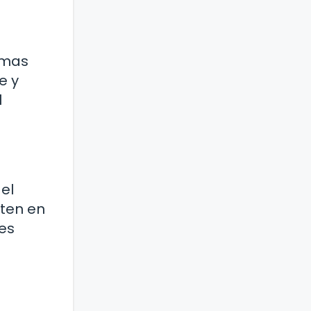
lemas
e y
l
el
rten en
es