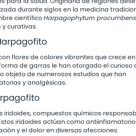
s para la salud. Originaria de regiones desé
ilizada durante siglos en la medicina tradicio
mbre científico
Harpagophytum procumbens
y curativas.
 Harpagofito
on flores de colores vibrantes que crece en
n forma de garras le han otorgado el curioso
ido objeto de numerosos estudios que han
torias y analgésicas.
rpagofito
 los iridoides, compuestos químicos responsa
 Estos iridoides actúan como antiinflamatorio
ción y el dolor en diversas afecciones.