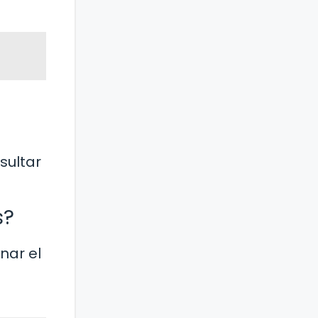
sultar
s?
nar el