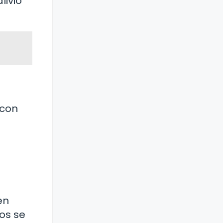
livio
 con
en
os se