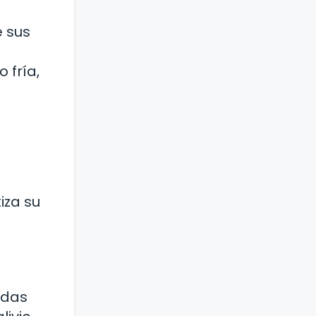
e sus
 fría,
iza su
adas