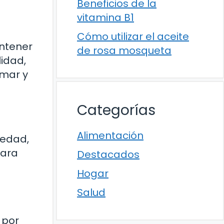
Beneficios de la
vitamina B1
Cómo utilizar el aceite
antener
de rosa mosqueta
idad,
imar y
Categorías
Alimentación
uedad,
para
Destacados
Hogar
Salud
 por