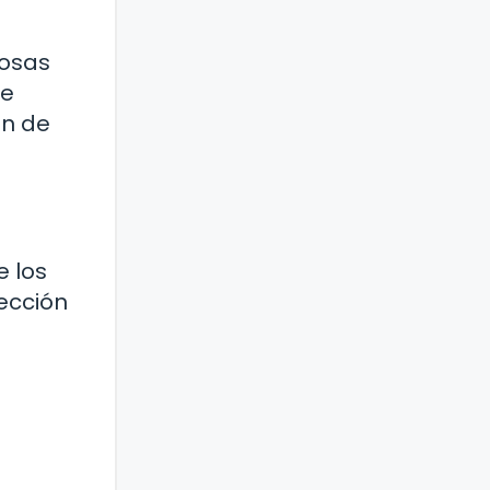
iosas
oe
ón de
e los
tección