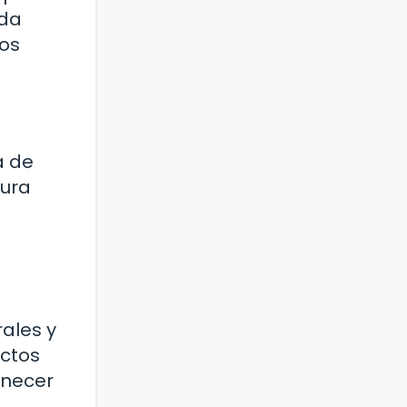
ada
los
a de
tura
ales y
actos
enecer