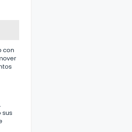
o con
omover
ntos
.
o sus
e