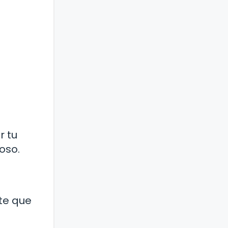
r tu
oso.
te que