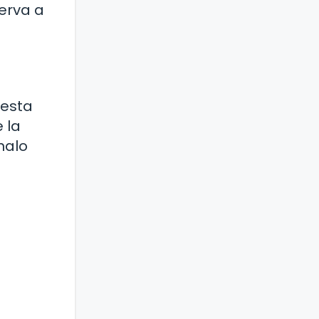
ierva a
 esta
 la
nalo