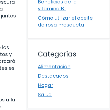
Beneficios de la
escura
vitamina B1
la
 juntos
Cómo utilizar el aceite
de rosa mosqueta
 los
Categorías
tos y
marcará
Alimentación
tes es
Destacados
Hogar
Salud
s a la
e