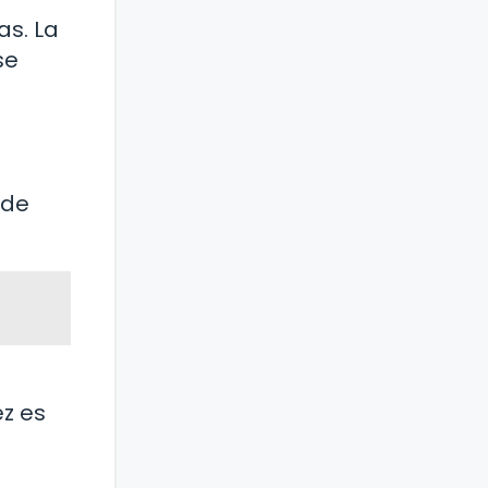
as. La
se
 de
z es