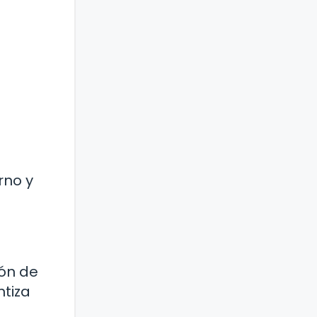
rno y
ión de
ntiza