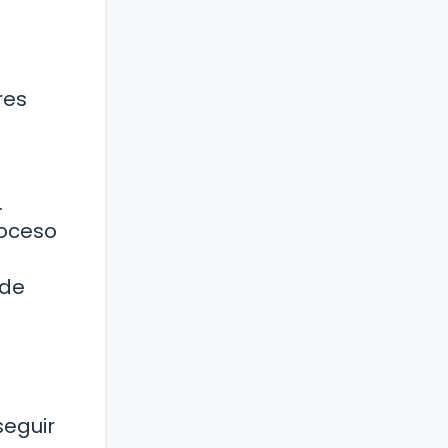
res
.
roceso
 de
seguir