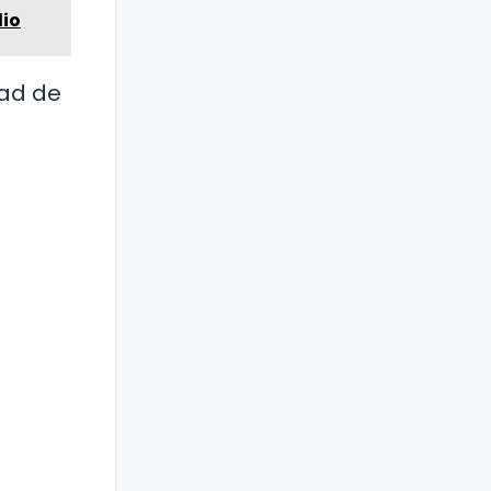
dio
dad de