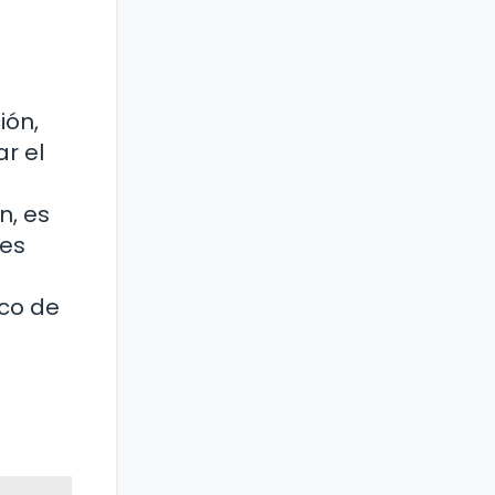
ión,
r el
n, es
tes
ico de