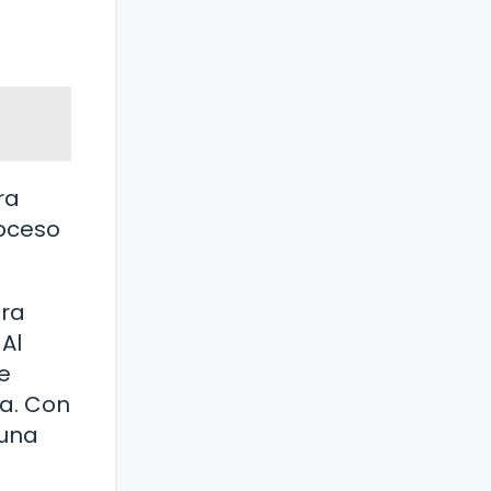
ra
roceso
ura
Al
e
sa. Con
 una