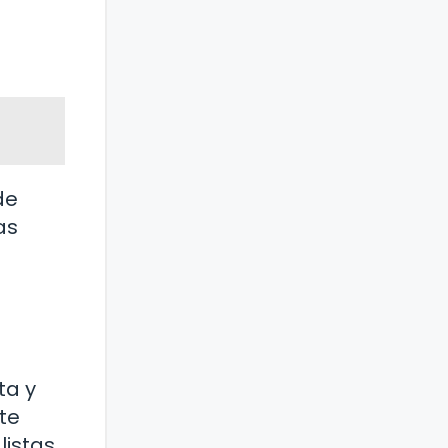
de
as
ta y
te
listas