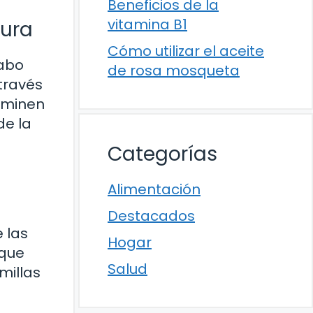
Beneficios de la
vitamina B1
tura
Cómo utilizar el aceite
cabo
de rosa mosqueta
 través
rminen
de la
a
Categorías
Alimentación
Destacados
 las
Hogar
 que
Salud
millas