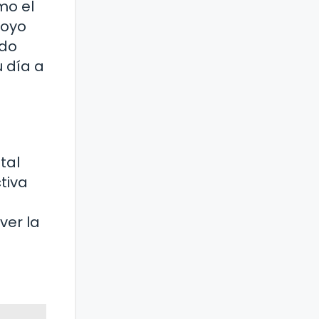
mo el
poyo
ado
u día a
tal
tiva
ver la