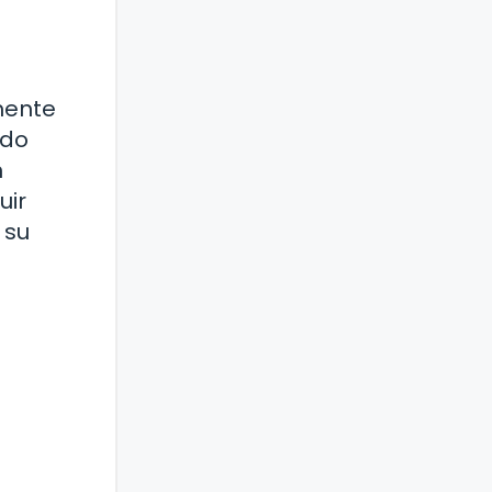
mente
ado
n
uir
 su