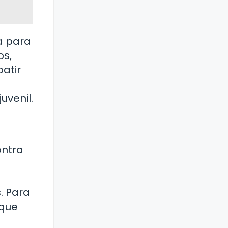
a para
os,
atir
uvenil.
ontra
. Para
 que