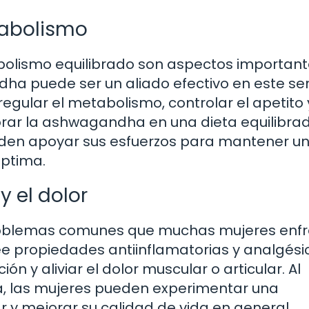
tabolismo
olismo equilibrado son aspectos important
ha puede ser un aliado efectivo en este sen
gular el metabolismo, controlar el apetito 
orar la ashwagandha en una dieta equilibra
pueden apoyar sus esfuerzos para mantener u
óptima.
y el dolor
 problemas comunes que muchas mujeres enf
e propiedades antiinflamatorias y analgési
n y aliviar el dolor muscular o articular. Al
ria, las mujeres pueden experimentar una
 y mejorar su calidad de vida en general.