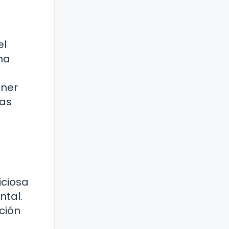
el
 ha
ener
las
iciosa
ntal.
ción