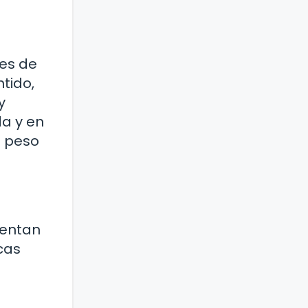
es de
tido,
y
da y en
n peso
rentan
cas