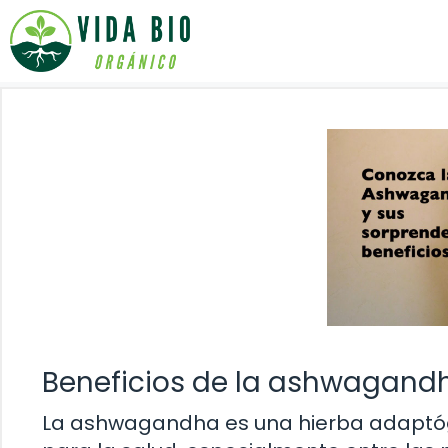
Saltar
al
contenido
Beneficios de la ashwagandh
La ashwagandha es una hierba adaptó