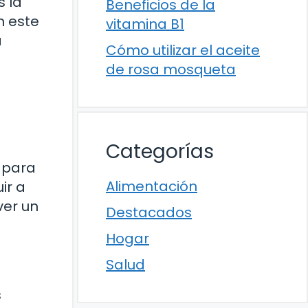
s la
Beneficios de la
n este
vitamina B1
a
Cómo utilizar el aceite
de rosa mosqueta
Categorías
l para
Alimentación
ir a
ver un
Destacados
Hogar
Salud
s