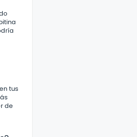
ndo
oitina
odría
en tus
tás
er de