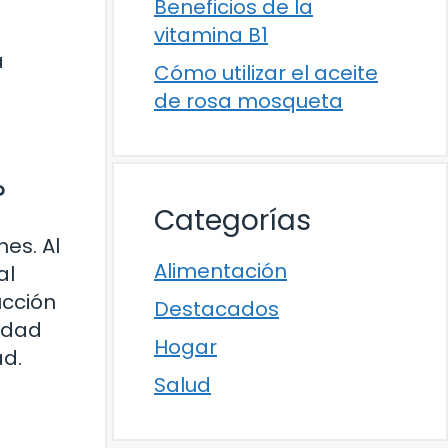
Beneficios de la
vitamina B1
a
Cómo utilizar el aceite
de rosa mosqueta
?
Categorías
es. Al
Alimentación
al
ucción
Destacados
idad
Hogar
ad.
Salud