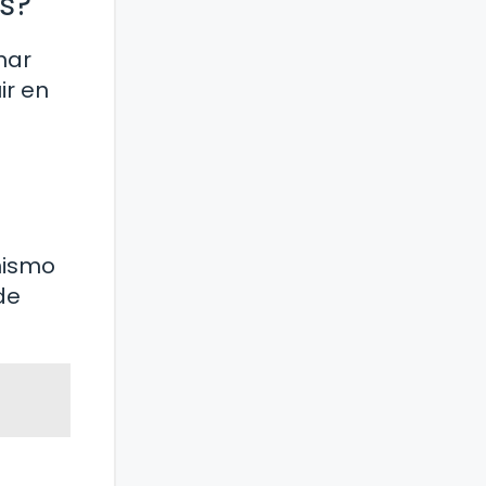
s?
nar
ir en
nismo
de