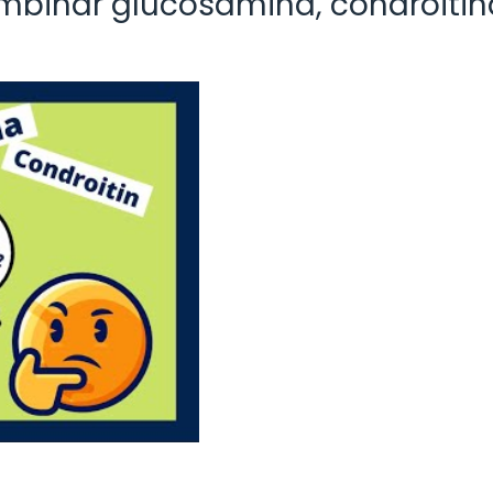
ombinar glucosamina, condroitin