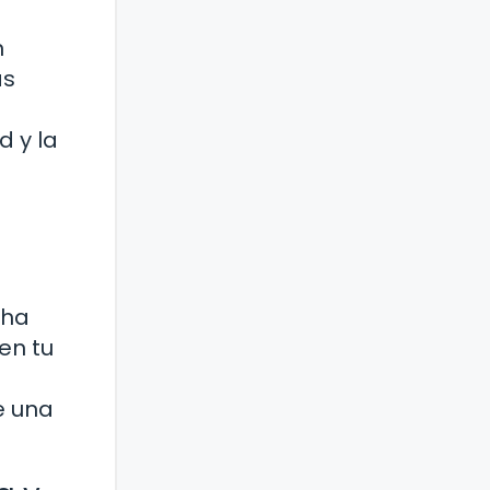
n
as
d y la
 ha
en tu
e una