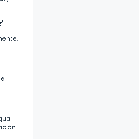
?
mente,
se
agua
ación.