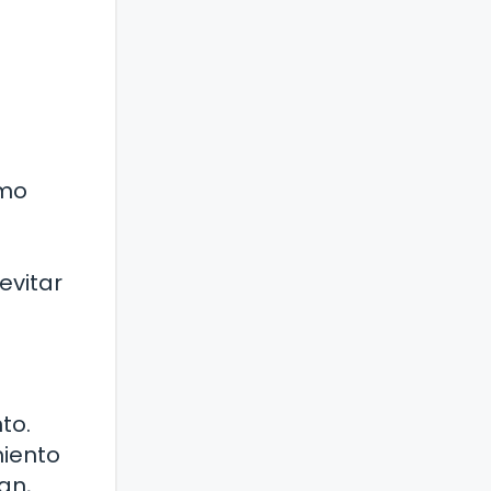
omo
evitar
to.
miento
an,