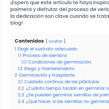
¡Espero que este artículo te haya inspi
palmera y disfrutar del proceso de verl
la dedicación son clave cuando se trata
blog!
Contenidos
ocultar
1
Elegir el sustrato adecuado
1.1
Proceso de siembra
1.1.1
Condiciones de germinación
1.2
Riego y mantenimiento
2
Germinación y trasplante
2.1
Cuidado continuo de las plántulas
2.2
¿Cuánto tiempo tardan en germinar l
2.3
¿Se pueden germinar semillas de palm
2.4
¿Qué hacer si las semillas no germin