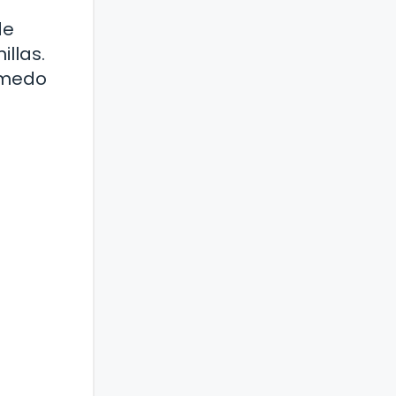
de
illas.
úmedo