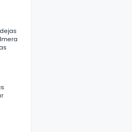
ndejas
almera
las
as
ar