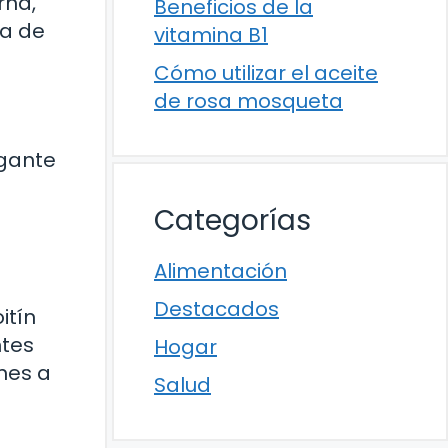
rna,
Beneficios de la
ca de
vitamina B1
Cómo utilizar el aceite
de rosa mosqueta
igante
Categorías
Alimentación
Destacados
itín
ntes
Hogar
nes a
Salud