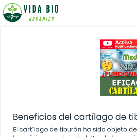
Saltar
al
contenido
Beneficios del cartílago de t
El cartílago de tiburón ha sido objeto d