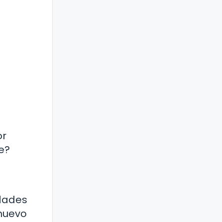
or
e?
edades
 nuevo