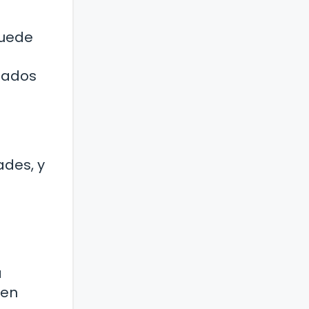
puede
upados
ades, y
a
 en