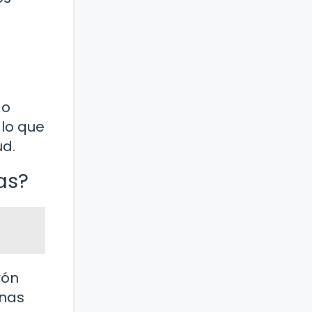
 o
 lo que
ud.
as?
rón
onas