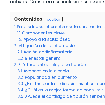
activas. Considera su inclusión si buscas
Contenidos
ocultar
1
Propiedades inherentemente sorprenden
1.1
Componentes clave
1.2
Apoyo a la salud ósea
2
Mitigación de la inflamación
2.1
Acción antiinflamatoria
2.2
Bienestar general
3
El futuro del cartílago de tiburón
3.1
Avances en la ciencia
3.2
Popularidad en aumento
3.3
¿Existen contraindicaciones al consum
3.4
¿Cuál es la mejor forma de consumir 
3.5
¿Puede el cartílago de tiburón ser be