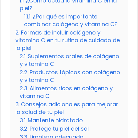
1.1
¿Cómo actúa la vitamina C en la
piel?
1.1.1
¿Por qué es importante
combinar colágeno y vitamina C?
2
Formas de incluir colágeno y
vitamina C en tu rutina de cuidado de
la piel
2.1
Suplementos orales de colágeno
y vitamina C
2.2
Productos tópicos con colágeno
y vitamina C
2.3
Alimentos ricos en colágeno y
vitamina C
3
Consejos adicionales para mejorar
la salud de tu piel
3.1
Mantente hidratado
3.2
Protege tu piel del sol
3.3
Limpieza adecuada