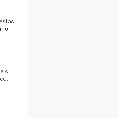
restos
rlo
te a
ica.