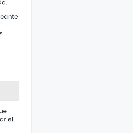
da.
icante
s
que
ar el