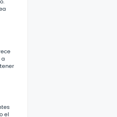
o.
sea
rece
 a
 tener
ntes
o el