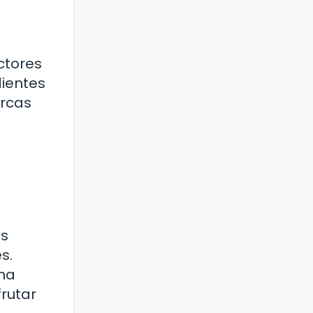
ctores
dientes
arcas
es
s.
una
frutar