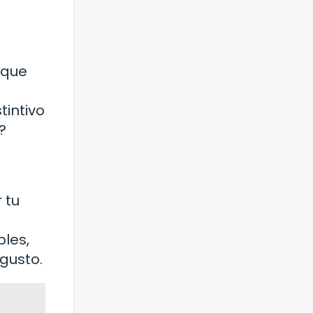
 que
tintivo
?
 tu
s
ples,
gusto.