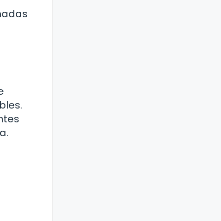
anadas
e
bles.
ntes
a.