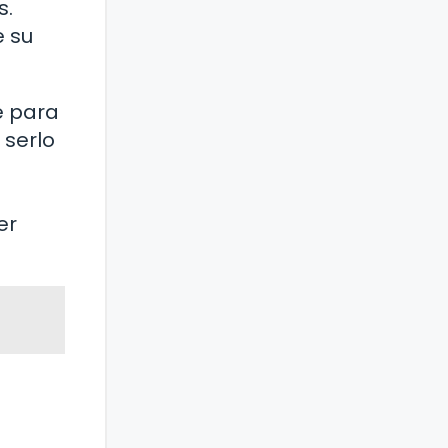
s.
e su
e para
 serlo
er