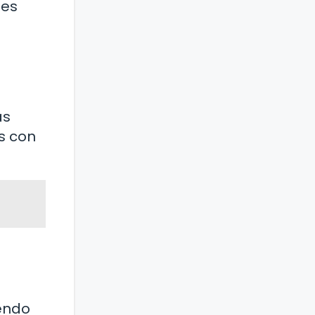
nes
ás
as con
iendo