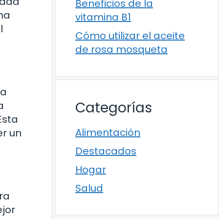
idad
Beneficios de la
una
vitamina B1
l
Cómo utilizar el aceite
de rosa mosqueta
la
Categorías
a
Esta
Alimentación
er un
Destacados
Hogar
Salud
ra
jor