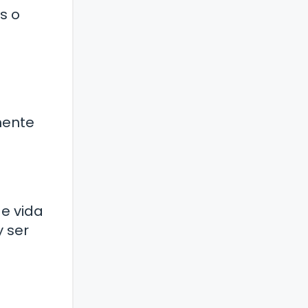
s o
mente
de vida
 ser