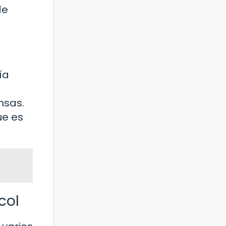
de
ía
nsas.
ue es
col